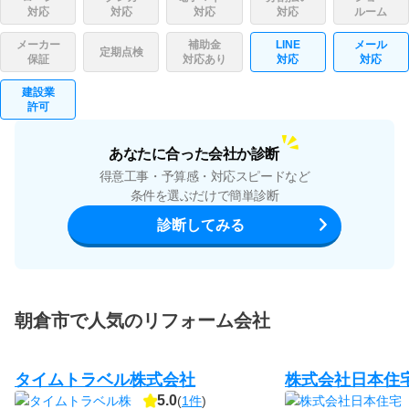
対応
対応
対応
対応
ルーム
メーカー
補助金
LINE
メール
定期点検
保証
対応あり
対応
対応
建設業
許可
あなたに合った会社か診断
得意工事・予算感・対応スピードなど
条件を選ぶだけで簡単診断
診断してみる
朝倉市で人気のリフォーム会社
タイムトラベル株式会社
株式会社日本住
5.0
(
1件
)