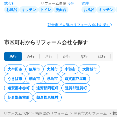
リフォーム事例 :
6件
お風呂
キッチン
トイレ
洗面台
お風呂
キッチン
朝倉市で人気のリフォーム会社を探す
市区町村からリフォーム会社を探す
あ行
か行
さ行
た行
な行
は行
大牟田市
飯塚市
大川市
小郡市
大野城市
うきは市
朝倉市
糸島市
遠賀郡芦屋町
遠賀郡水巻町
遠賀郡岡垣町
遠賀郡遠賀町
朝倉郡筑前町
朝倉郡東峰村
リフォスムTOP
福岡県のリフォーム
朝倉市のリフォーム
株