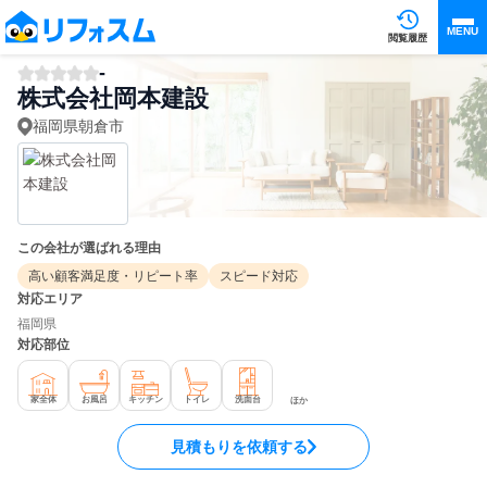
MENU
閲覧履歴
-
株式会社岡本建設
福岡県朝倉市
この会社が選ばれる理由
高い顧客満足度・リピート率
スピード対応
対応エリア
福岡県
対応部位
家全体
お風呂
キッチン
トイレ
洗面台
ほか
見積もりを依頼する