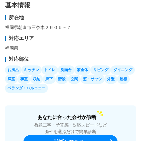
基本情報
所在地
福岡県朝倉市三奈木２６０５－７
対応エリア
福岡県
対応部位
お風呂
キッチン
トイレ
洗面台
家全体
リビング
ダイニング
洋室
和室
収納
廊下
階段
玄関
窓・サッシ
外壁
屋根
ベランダ・バルコニー
あなたに合った会社か診断
得意工事・予算感・対応スピードなど
条件を選ぶだけで簡単診断