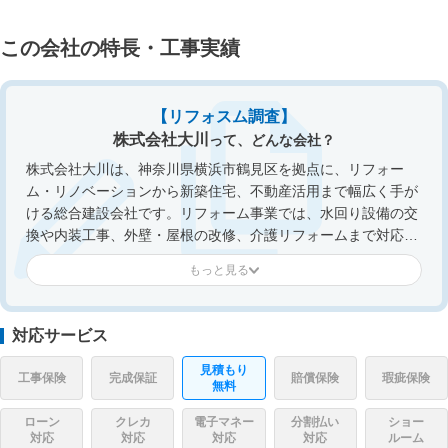
この会社の特長・工事実績
【リフォスム調査】
株式会社大川
って、どんな会社？
株式会社大川は、神奈川県横浜市鶴見区を拠点に、リフォー
ム・リノベーションから新築住宅、不動産活用まで幅広く手が
ける総合建設会社です。リフォーム事業では、水回り設備の交
換や内装工事、外壁・屋根の改修、介護リフォームまで対応
し、住まいの快適性と機能性を高める提案を行っています。特
にリノベーションに強みを持ち、中古住宅の再生や間取り変更
を伴う大規模改修にも対応。設計・プランニングから施工まで
一貫して担当し、住まいの状態やライフスタイルに合わせた最
対応サービス
適なプランを提案しています。長年培った建築ノウハウと豊富
な施工実績を活かし、住まいに新たな価値を生み出すリフォー
見積もり
工事保険
完成保証
賠償保険
瑕疵保険
無料
ムを提供している会社です。
ローン
クレカ
電子マネー
分割払い
ショー
対応
対応
対応
対応
ルーム