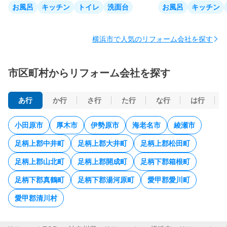
お風呂
キッチン
トイレ
洗面台
お風呂
キッチン
横浜市で人気のリフォーム会社を探す
市区町村からリフォーム会社を探す
あ行
か行
さ行
た行
な行
は行
小田原市
厚木市
伊勢原市
海老名市
綾瀬市
足柄上郡中井町
足柄上郡大井町
足柄上郡松田町
足柄上郡山北町
足柄上郡開成町
足柄下郡箱根町
足柄下郡真鶴町
足柄下郡湯河原町
愛甲郡愛川町
愛甲郡清川村