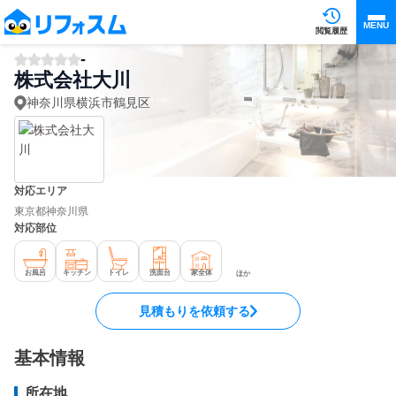
MENU
閲覧履歴
-
株式会社大川
神奈川県横浜市鶴見区
対応エリア
東京都
神奈川県
対応部位
お風呂
キッチン
トイレ
洗面台
家全体
ほか
見積もりを依頼する
基本情報
所在地