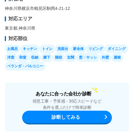
神奈川県横浜市鶴見区駒岡4-21-12
対応エリア
東京都
,
神奈川県
対応部位
お風呂
キッチン
トイレ
洗面台
家全体
リビング
ダイニング
洋室
和室
収納
廊下
階段
玄関
窓・サッシ
外壁
屋根
ベランダ・バルコニー
あなたに合った会社か診断
得意工事・予算感・対応スピードなど
条件を選ぶだけで簡単診断
診断してみる