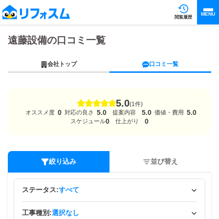
MENU
閲覧履歴
遠藤設備の口コミ一覧
会社トップ
口コミ一覧
5.0
(1件)
0
5.0
5.0
5.0
オススメ度
対応の良さ
提案内容
価値・費用
0
0
スケジュール
仕上がり
絞り込み
並び替え
ステータス:
すべて
工事種別:
選択なし