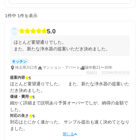
1件中 1件を表示
5.0
ほとんど要望通りでした。　

また、新たな浄水器の提案いただき決めました。
キッチン
埼玉県川口市
マンション・アパート
築年数21〜30年
投稿日：2026年05月02日
提案内容
5
ほとんど要望通りでした。 また、新たな浄水器の提案いた
だき決めました。
価値・費用
5
細かく詳細まで説明あり予算オーバーでしが、納得の金額で
した。
対応の良さ
5
対応はとにかく速かった。 サンプル提出も速く決めてとなり
ました。
閉じる