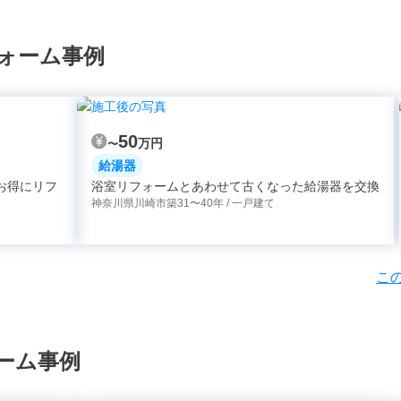
ォーム事例
50
万円
〜
給湯器
お得にリフ
浴室リフォームとあわせて古くなった給湯器を交換
神奈川県川崎市
築31〜40年 / 一戸建て
こ
ーム事例