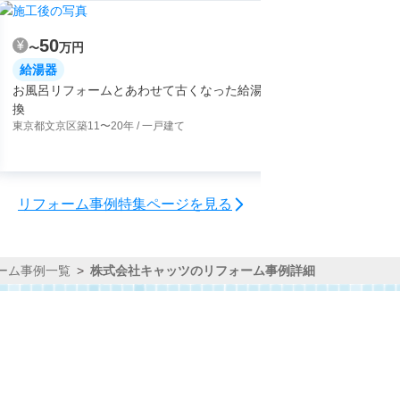
50
50
万円
万
〜
〜
給湯器
給湯器
お風呂リフォームとあわせて古くなった給湯器も交
頻繁にエラ
換
の交換
東京都文京区
築11〜20年 / 一戸建て
埼玉県新座市
リフォーム事例特集ページを見る
ーム事例一覧
株式会社キャッツのリフォーム事例詳細