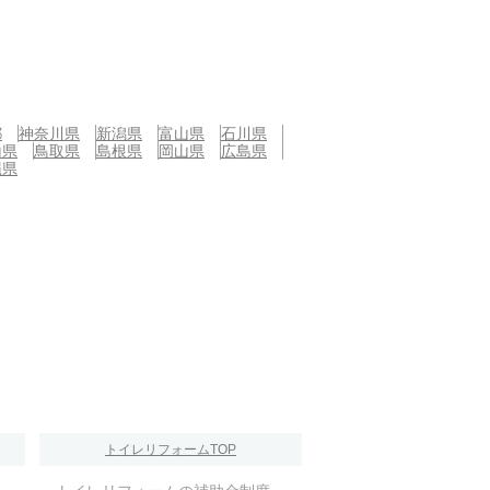
都
神奈川県
新潟県
富山県
石川県
山県
鳥取県
島根県
岡山県
広島県
縄県
トイレリフォームTOP