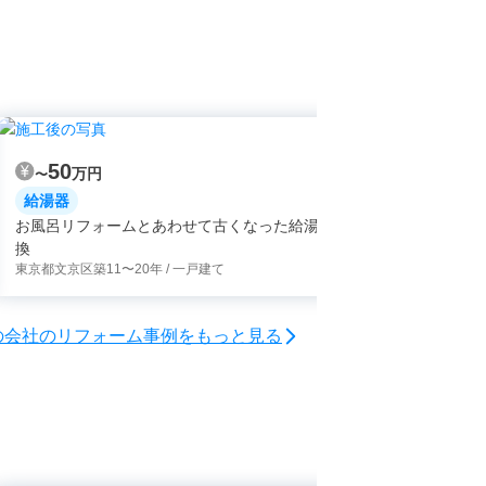
50
50
万円
万
〜
〜
給湯器
給湯器
お風呂リフォームとあわせて古くなった給湯器も交
頻繁にエラ
換
の交換
東京都文京区
築11〜20年 / 一戸建て
埼玉県新座市
の会社のリフォーム事例をもっと見る