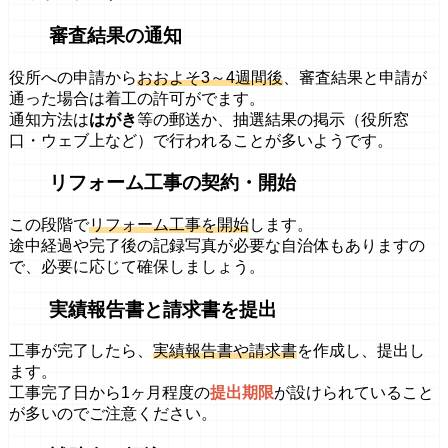
審査結果の通知
役所への申請から
おおよそ3～4週間後
、審査結果と申請が
通った場合は着工の許可がでます。
通知方法は
はがき
等の郵送か、抽選結果の掲示（役所窓
口・ウェブ上など）で行われることが多いようです。
リフォーム工事の契約・開始
この段階で
リフォーム工事を開始
します。
途中経過や完了後の記録写真が必要な自治体もありますの
で、必要に応じて確保しましょう。
実績報告書と請求書を提出
工事が完了したら、
実績報告書や請求書
を作成し、提出し
ます。
工事完了日から1ヶ月程度の
提出期限
が設けられていること
が多いのでご注意ください。