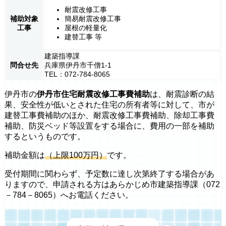
耐震改修工事
補助対象
簡易耐震改修工事
工事
屋根の軽量化
建替工事 等
建築指導課
問合せ先
兵庫県伊丹市千僧1-1
TEL：072-784-8065
伊丹市の
伊丹市住宅耐震改修工事費補助
は、耐震診断の結
果、安全性が低いとされた住宅の所有者等に対して、市が
建替工事費補助のほか、耐震改修工事費補助、除却工事費
補助、防災ベッド等設置をする場合に、費用の一部を補助
するというものです。
補助金額は
（上限100万円）
です。
受付期間に関わらず、予定数に達し次第終了する場合があ
りますので、申請される方はあらかじめ市建築指導課（072
－784－8065）へお電話ください。