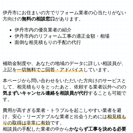
伊丹市にお住まいの方でリフォーム業者の心当たりがない
方向けの
無料の相談窓口
があります。
伊丹市内の優良業者の紹介
伊丹市内のリフォーム工事の適正金額・相場
面倒な相見積もりの手配の代行
補助金制度や、あなたの地域のデータに詳しい相談員が、
上記を
一切無料でご回答・アドバイス
しています。
本ページから問い合わせをいただいた方向けのサービスと
して、相見積もりをとったあと、依頼する業者以外へのの
気まずいキャンセル連絡を相談員が代行
することも可能で
す。
費用が高すぎる業者・トラブルを起こしやすい業者を避
け、安心・リーズナブルな業者と出会うためには
相見積も
りの取得は非常に有効
です。
相談員の手配した業者の中から
かならず工事を決める必要