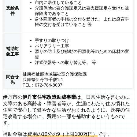
市内に居住していること
支給条
介護保険の要介護認定又は要支援認定を受けた被
件
保険者であること
身体障害者の手帳の交付を受けた、または療育手
帳の交付を受けていること 等
手すりの取りつけ
バリアフリー工事
補助対
滑りの防止及び移動の円滑化等のための床材の変
象工事
更
洋式便器等への取り替え等。 等
健康福祉部地域福祉室介護保険課
問合せ
兵庫県伊丹市千僧1-1
先
TEL：072-784-8037
伊丹市の
伊丹市住宅改造助成事業
は、日常生活を営むのに
支障のある高齢者・障害者等が、生涯にわたり住み慣れた
住宅で安心して健やかな生活がおくれるように、既存の住
宅改造する場合に、費用の一部を補助するというもので
す。
補助金額は
費用の10分の9（上限100万円）
です。