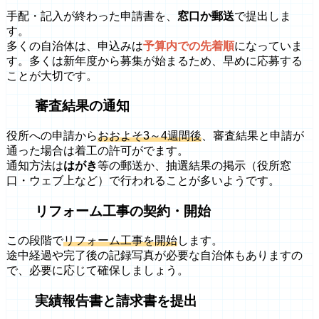
手配・記入が終わった申請書を、
窓口か郵送
で提出しま
す。
多くの自治体は、申込みは
予算内での先着順
になっていま
す。多くは新年度から募集が始まるため、早めに応募する
ことが大切です。
審査結果の通知
役所への申請から
おおよそ3～4週間後
、審査結果と申請が
通った場合は着工の許可がでます。
通知方法は
はがき
等の郵送か、抽選結果の掲示（役所窓
口・ウェブ上など）で行われることが多いようです。
リフォーム工事の契約・開始
この段階で
リフォーム工事を開始
します。
途中経過や完了後の記録写真が必要な自治体もありますの
で、必要に応じて確保しましょう。
実績報告書と請求書を提出