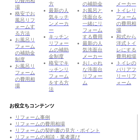
の費用相
方
の補助金
メーカー
場
最新の人
お風呂と
トイレリ
格安でお
気キッチ
洗面台を
フォーム
風呂リフ
ンメーカ
一緒にリ
の費用相
ォームす
ー
フォーム
場
る方法
キッチン
する費用
和式から
お風呂リ
リフォー
最新の人
洋式トイ
フォーム
ムの補助
気洗面台
レにする
の補助金
金制度
メーカー
費用相場
制度
格安でキ
おしゃれ
トイレの
お風呂リ
ッチンリ
な洗面台
バリアフ
フォーム
フォーム
リフォー
リーリフ
の費用相
をする方
ム
ォーム
場
法
お役立ちコンテンツ
リフォーム事例
リフォームの費用相場
リフォームの契約書の見方・ポイント
リフォームの相談・業者選び