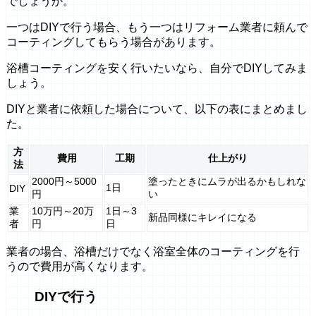
でしょうか。
一つはDIYで行う場合、もう一つはリフォーム業者に頼んで
コーティングしてもらう場合があります。
浴槽コーティングを安く行いたいなら、自分でDIYしてみま
しょう。
DIYと業者に依頼した場合について、以下の表にまとめまし
た。
方
費用
工期
仕上がり
法
2000円～5000
塗ったときにムラが出るかもしれな
1日
DIY
円
い
業
10万円～20万
1日～3
新品同様にキレイになる
者
円
日
業者の場合、浴槽だけでなく浴室全体のコーティングを行
うので費用が高くなります。
DIYで行う