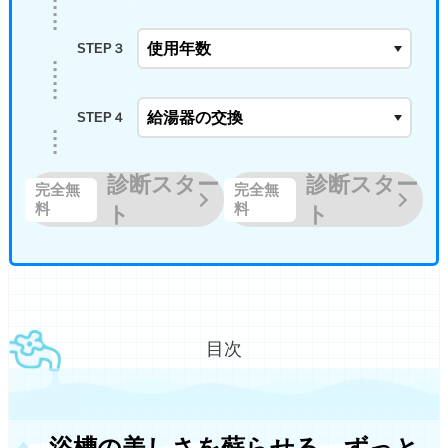
STEP３
STEP４
診断スター
診断スター
完全無
完全無
料
料
ト
ト
目次
浴槽の美しさを蘇らせる、ずっと