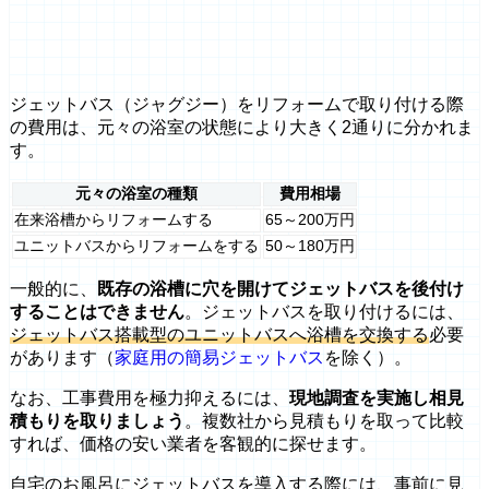
ジェットバス（ジャグジー）をリフォームで取り付ける際
の費用は、元々の浴室の状態により大きく2通りに分かれま
す。
元々の浴室の種類
費用相場
在来浴槽からリフォームする
65～200万円
ユニットバスからリフォームをする
50～180万円
一般的に、
既存の浴槽に穴を開けてジェットバスを後付け
することはできません
。ジェットバスを取り付けるには、
ジェットバス搭載型のユニットバスへ浴槽を交換する
必要
があります（
家庭用の簡易ジェットバス
を除く）。
なお、工事費用を極力抑えるには、
現地調査を実施し相見
積もりを取りましょう
。複数社から見積もりを取って比較
すれば、価格の安い業者を客観的に探せます。
自宅のお風呂にジェットバスを導入する際には、事前に見