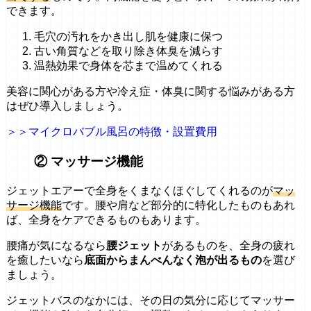
できます。
毛穴の汚れをかき出し肌を健康に保つ
古い角質などを取り除き体臭を減らす
温熱効果で身体を芯まで温めてくれる
美容に関心がある方や冷え症・体臭に関する悩みがある方
はぜひ導入しましょう。
＞＞マイクロバブル風呂の特徴・設置費用
② マッサージ機能
ジェットエアーで全身をくまなくほぐしてくれるのが
マッ
サージ機能
です。腰や肩など部分的に特化したものもあれ
ば、全身をケアできるものもあります。
腰痛が気になるなら
腰ジェット
があるものを、全身の疲れ
を癒したいなら
底面からまんべんなく泡が出るもの
を選び
ましょう。
ジェットバスのなかには、その日の気分に応じてマッサー