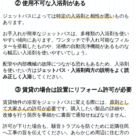
② 使用不可な入浴剤がある
ジェットバスによっては
特定の入浴剤と相性が悪い
ものも
あります。
お手入れが簡単なジェットバスは、多種類の入浴剤を使い
やすい傾向にあります。ワンタッチで手入れ可能なフィル
ターを搭載したものや、浴槽の自動洗浄機能があるものな
ら幅広い入浴剤を使いやすいでしょう。
配管や内部機械の故障につながる恐れもあるため、入浴剤
を使いたい方は
ジェットバス・入浴剤両方の説明をよく読
み正しく入浴
してください。
③ 賃貸の場合は設置にリフォーム許可が必要
賃貸物件の浴室をジェットバスに変える際には、
原則とし
て大家さんの許可が必要
です。購入したい製品の詳細や、
改修を行う箇所を事細かに書面で通知せねばなりません。
許可が下りた場合も、騒音トラブルを防ぐために近隣住民
へ工事の旨を伝えてください。あらかじめ周辺に住む方の