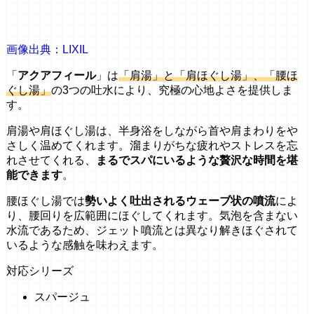
画像出典：LIXIL
「
アクアフィール
」は
「肩湯」と「肩ほぐし湯」、「腰ほ
ぐし湯」
の3つの吐水により、究極の心地よさを提供しま
す。
肩湯や肩ほぐし湯は、半身浴をしながら首や肩まわりをや
さしく温めてくれます。溜まりがちな疲れやストレスを忘
れさせてくれる、
まるでスパにいるような贅沢な時間を堪
能できます
。
腰ほぐし湯では
勢いよく吐出されるウェーブ状の噴流
によ
り、腰回りを広範囲にほぐしてくれます。気泡を含まない
水流であるため、ジェット噴流とは異なり解きほぐされて
いるような感触を味わえます。
対応シリーズ
スパージュ