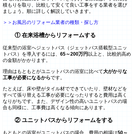
積もりを取り、比較して安くて良い工事をする業者を選び
ましょう。順に詳しく解説していきます。
＞＞お風呂のリフォーム業者の種類・探し方
① 在来浴槽からリフォームする
従来型の浴室へジェットバス（ジェットバス搭載型ユニッ
トバス）を導入するには、
65～200万円
以上と、比較的高め
の金額がかかります。
理由はもともとがユニットバスの浴室に比べて
大がかりな
工事が必要になるから
です。
たとえば、床や壁がタイル材でできていたり、壁材などを
すべて張り替える工事が必要になったりすると費用は高く
なりがちです。また、デザイン性の高いユニットバスの場
合も同様に、工事費は高くなる傾向にあります。
② ユニットバスからリフォームをする
もともとの浴室がユニットバスの場合、費用の相場は
50～