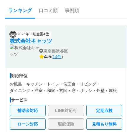
ランキング
口コミ順
事例順
2025年下期
全国4位
株式会社キャッツ
東京都渋谷区
4.5
(
14件
)
対応部位
お風呂・
キッチン・
トイレ・
洗面台・
リビング・
ダイニング・
洋室・
和室・
玄関・
窓・サッシ・
外壁・
屋根
サービス
補助金対応
LINE対応可
定期点検
ローン対応
瑕疵保険
見積もり無料