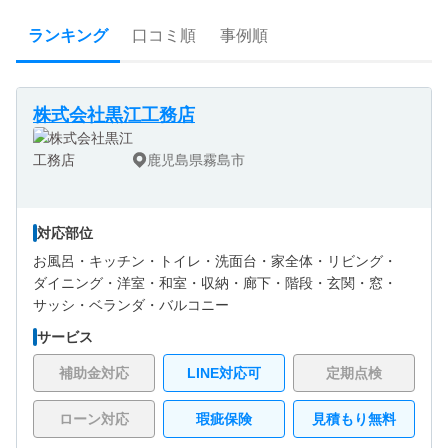
ランキング
口コミ順
事例順
株式会社黒江工務店
鹿児島県霧島市
対応部位
お風呂・
キッチン・
トイレ・
洗面台・
家全体・
リビング・
ダイニング・
洋室・
和室・
収納・
廊下・
階段・
玄関・
窓・
サッシ・
ベランダ・バルコニー
サービス
補助金対応
LINE対応可
定期点検
ローン対応
瑕疵保険
見積もり無料