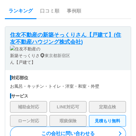
ランキング
口コミ順
事例順
住友不動産の新築そっくりさん【戸建て】(住
友不動産ハウジング株式会社)
東京都新宿区
対応部位
お風呂・
キッチン・
トイレ・
洋室・
和室・
外壁
サービス
補助金対応
LINE対応可
定期点検
ローン対応
瑕疵保険
見積もり無料
この会社に問い合わせる