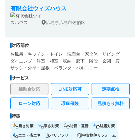
有限会社ウィズハウス
広島県広島市佐伯区
対応部位
お風呂・
キッチン・
トイレ・
洗面台・
家全体・
リビング・
ダイニング・
洋室・
和室・
収納・
廊下・
階段・
玄関・
窓・
サッシ・
外壁・
屋根・
ベランダ・バルコニー
サービス
補助金対応
LINE対応可
定期点検
ローン対応
瑕疵保険
見積もり無料
特徴
暑さ対策
寒さ対策
防音・遮音
結露対策
エコ・省エネ
バリアフリー
中古物件リフォーム