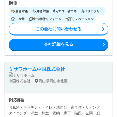
特徴
暑さ対策
寒さ対策
エコ・省エネ
バリアフリー
二世帯
中古物件リフォーム
リノベーション
この会社に問い合わせる
会社詳細を見る
ミサワホーム中国株式会社
岡山県岡山市北区
対応部位
お風呂・
キッチン・
トイレ・
洗面台・
家全体・
リビング・
ダイニング・
洋室・
和室・
収納・
廊下・
階段・
玄関・
窓・