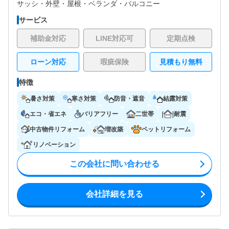
サッシ・
外壁・
屋根・
ベランダ・バルコニー
サービス
補助金対応
LINE対応可
定期点検
ローン対応
瑕疵保険
見積もり無料
特徴
暑さ対策
寒さ対策
防音・遮音
結露対策
エコ・省エネ
バリアフリー
二世帯
耐震
中古物件リフォーム
増改築
ペットリフォーム
リノベーション
この会社に問い合わせる
会社詳細を見る