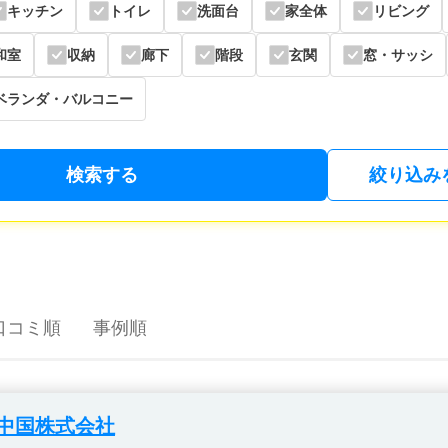
キッチン
トイレ
洗面台
家全体
リビング
和室
収納
廊下
階段
玄関
窓・サッシ
ベランダ・バルコニー
検索する
絞り込み
口コミ順
事例順
中国株式会社