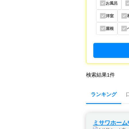
お風呂
洋室
屋根
検索結果
1
件
ランキング
ミサワホーム