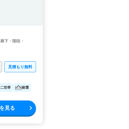
・
廊下・
階段・
見積もり無料
二世帯
耐震
を見る