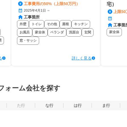
工事費用の50%（上限50万円）
宅）
2025年4月1日 ～
上限50
工事箇所
外壁
トイレ
その他
屋根
キッチン
工事箇
家全体
お風呂
家全体
ベランダ
洗面台
玄関
関
窓・サッシ
る
詳しく見る
フォーム会社を探す
た行
な行
は行
ま行