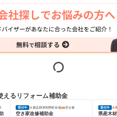
使えるリフォーム補助金
年
受付中
鹿足郡津和野町全域
|
空き家
受付中
助
空き家改修補助金
県産木材