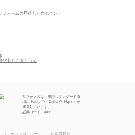
リフォームの見積もりのポイント
部
壁塗装ならヌリカエ
リフォスムは、東証スタンダード市
場に上場している株式会社Speeeが
運営しています。
証券コード：4499
コンテンツポリシー
加盟店募集