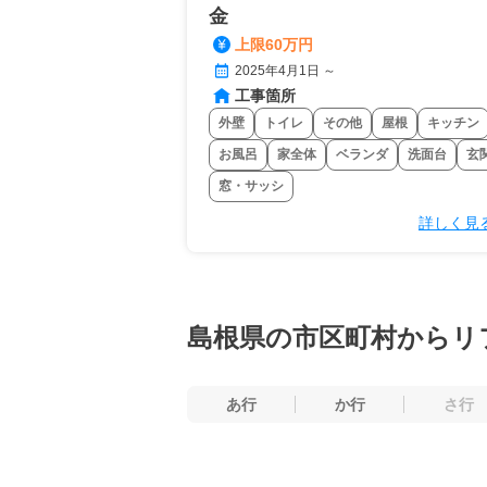
金
上限60万円
2025年4月1日 ～
工事箇所
外壁
トイレ
その他
屋根
キッチン
お風呂
家全体
ベランダ
洗面台
玄
窓・サッシ
詳しく見
島根県の市区町村からリ
あ行
か行
さ行