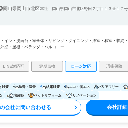
岡山県岡山市北区
本社：岡山県岡山市北区野田２丁目１３番１７号
・
トイレ・
洗面台・
家全体・
リビング・
ダイニング・
洋室・
和室・
収納
・
外壁・
屋根・
ベランダ・バルコニー
LINE対応可
定期点検
ローン対応
瑕疵保険
さ対策
防音・遮音
結露対策
エコ・省エネ
バリアフリー
ム
増改築
ペットリフォーム
リノベーション
会社詳細
の会社に問い合わせる