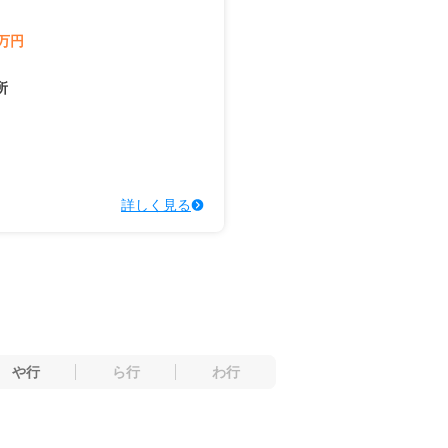
万円
所
詳しく見る
や行
ら行
わ行