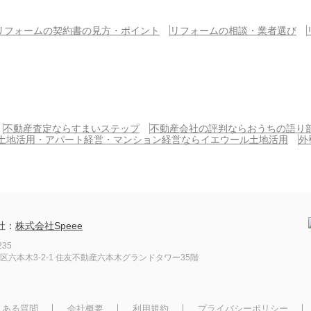
リフォームの契約書の見方・ポイント
リフォームの相談・業者選び
不動産査定ならすまいステップ
不動産会社の評判ならおうちの語り
土地活用・アパート経営・マンション経営ならイエウール土地活用
外
社：
株式会社Speee
235
区六本木3-2-1
住友不動産六本木グランドタワー35階
くある質問
会社概要
利用規約
プライバシーポリシー