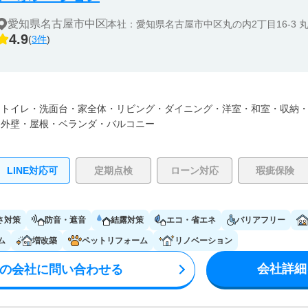
愛知県名古屋市中区
本社：愛知県名古屋市中区丸の内2丁目16-3 
4.9
(
3件
)
・
トイレ・
洗面台・
家全体・
リビング・
ダイニング・
洋室・
和室・
収納
・
外壁・
屋根・
ベランダ・バルコニー
LINE対応可
定期点検
ローン対応
瑕疵保険
さ対策
防音・遮音
結露対策
エコ・省エネ
バリアフリー
ム
増改築
ペットリフォーム
リノベーション
会社詳細
の会社に問い合わせる