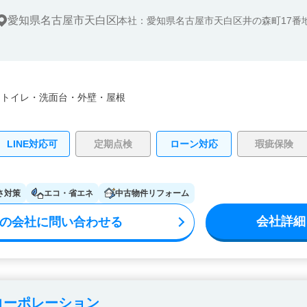
愛知県名古屋市天白区
本社：愛知県名古屋市天白区井の森町17番
・
トイレ・
洗面台・
外壁・
屋根
LINE対応可
定期点検
ローン対応
瑕疵保険
さ対策
エコ・省エネ
中古物件リフォーム
会社詳細
の会社に問い合わせる
コーポレーション