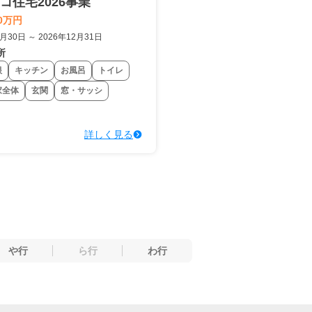
コ住宅2026事業
0万円
6月30日 ～ 2026年12月31日
所
根
キッチン
お風呂
トイレ
家全体
玄関
窓・サッシ
詳しく見る
や行
ら行
わ行