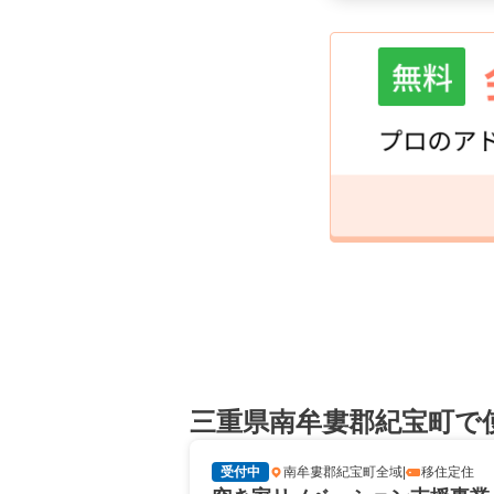
三重県南牟婁郡紀宝町で
受付中
南牟婁郡紀宝町全域
|
移住定住