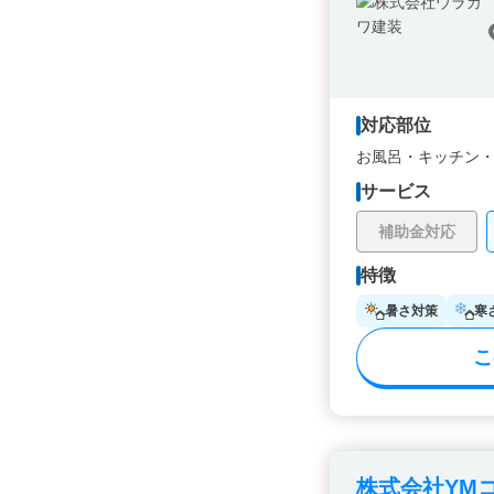
対応部位
お風呂・
キッチン
サービス
補助金対応
特徴
暑さ対策
寒
こ
株式会社YM