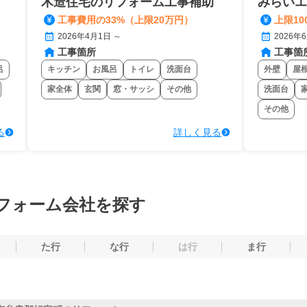
木造住宅のリフォーム工事補助
みらいエ
工事費用の33%（上限20万円）
上限10
2026年4月1日 ～
2026年
工事箇所
工事箇
呂
キッチン
お風呂
トイレ
洗面台
外壁
屋
家全体
玄関
窓・サッシ
その他
洗面台
その他
る
詳しく見る
フォーム会社を探す
た行
な行
は行
ま行