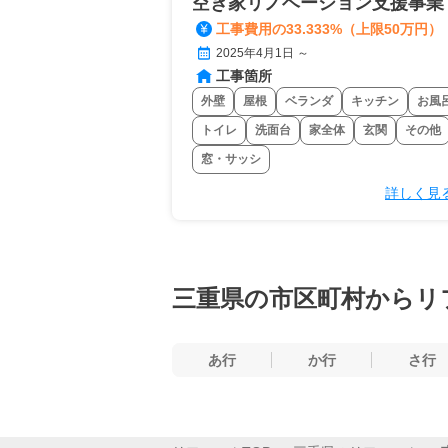
空き家リノベーション支援事業
工事費用の33.333%（上限50万円）
2025年4月1日 ～
工事箇所
外壁
屋根
ベランダ
キッチン
お風
トイレ
洗面台
家全体
玄関
その他
窓・サッシ
詳しく見
三重県の市区町村からリ
あ行
か行
さ行