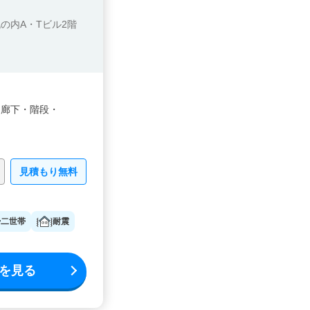
丸の内A・Tビル2階
・
廊下・
階段・
見積もり無料
二世帯
耐震
を見る