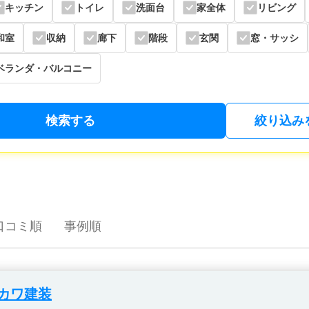
キッチン
トイレ
洗面台
家全体
リビング
和室
収納
廊下
階段
玄関
窓・サッシ
ベランダ・バルコニー
検索する
絞り込み
口コミ順
事例順
カワ建装