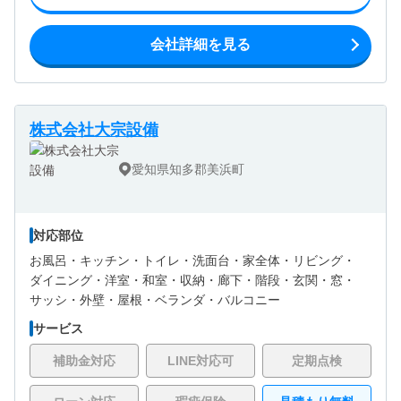
会社詳細を見る
株式会社大宗設備
愛知県知多郡美浜町
対応部位
お風呂・
キッチン・
トイレ・
洗面台・
家全体・
リビング・
ダイニング・
洋室・
和室・
収納・
廊下・
階段・
玄関・
窓・
サッシ・
外壁・
屋根・
ベランダ・バルコニー
サービス
補助金対応
LINE対応可
定期点検