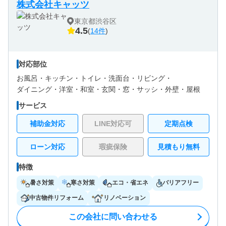
株式会社キャッツ
東京都渋谷区
4.5
(
14件
)
対応部位
お風呂・
キッチン・
トイレ・
洗面台・
リビング・
ダイニング・
洋室・
和室・
玄関・
窓・サッシ・
外壁・
屋根
サービス
補助金対応
LINE対応可
定期点検
ローン対応
瑕疵保険
見積もり無料
特徴
暑さ対策
寒さ対策
エコ・省エネ
バリアフリー
中古物件リフォーム
リノベーション
この会社に問い合わせる