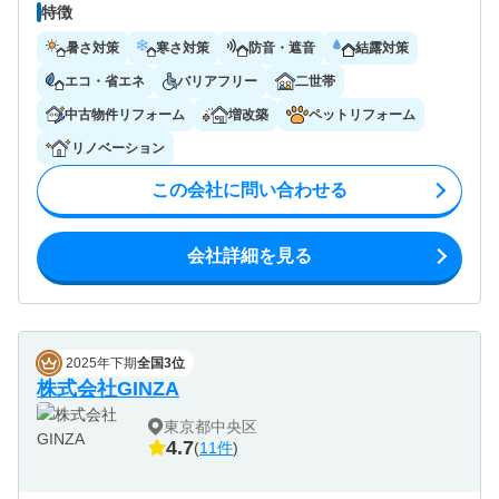
特徴
暑さ対策
寒さ対策
防音・遮音
結露対策
エコ・省エネ
バリアフリー
二世帯
中古物件リフォーム
増改築
ペットリフォーム
リノベーション
この会社に問い合わせる
会社詳細を見る
2025年下期
全国3位
株式会社GINZA
東京都中央区
4.7
(
11件
)