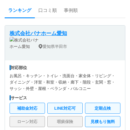
ランキング
口コミ順
事例順
株式会社パナホーム愛知
愛知県半田市
対応部位
お風呂・
キッチン・
トイレ・
洗面台・
家全体・
リビング・
ダイニング・
洋室・
和室・
収納・
廊下・
階段・
玄関・
窓・
サッシ・
外壁・
屋根・
ベランダ・バルコニー
サービス
補助金対応
LINE対応可
定期点検
ローン対応
瑕疵保険
見積もり無料