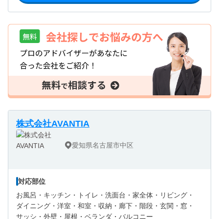
株式会社AVANTIA
愛知県名古屋市中区
対応部位
お風呂・
キッチン・
トイレ・
洗面台・
家全体・
リビング・
ダイニング・
洋室・
和室・
収納・
廊下・
階段・
玄関・
窓・
サッシ・
外壁・
屋根・
ベランダ・バルコニー