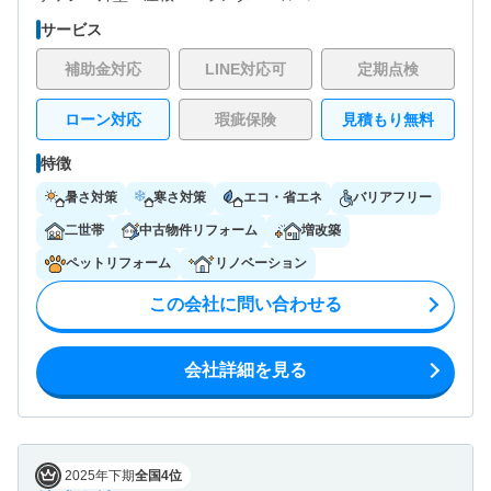
サービス
補助金対応
LINE対応可
定期点検
ローン対応
瑕疵保険
見積もり無料
特徴
暑さ対策
寒さ対策
エコ・省エネ
バリアフリー
二世帯
中古物件リフォーム
増改築
ペットリフォーム
リノベーション
この会社に問い合わせる
会社詳細を見る
2025年下期
全国4位