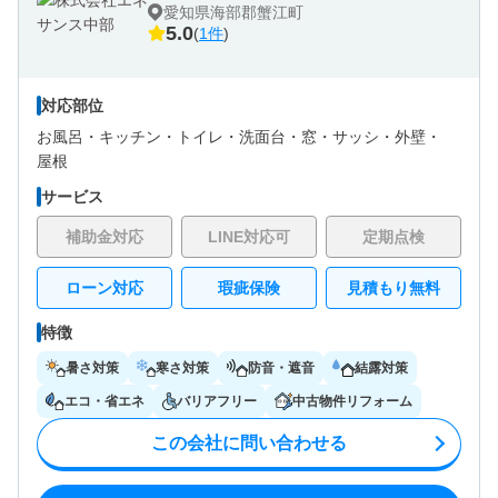
愛知県海部郡蟹江町
5.0
(
1件
)
対応部位
お風呂・
キッチン・
トイレ・
洗面台・
窓・サッシ・
外壁・
屋根
サービス
補助金対応
LINE対応可
定期点検
ローン対応
瑕疵保険
見積もり無料
特徴
暑さ対策
寒さ対策
防音・遮音
結露対策
エコ・省エネ
バリアフリー
中古物件リフォーム
この会社に問い合わせる