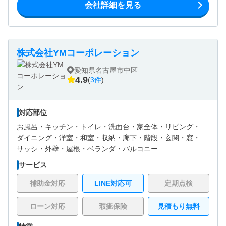
会社詳細を見る
株式会社YMコーポレーション
愛知県名古屋市中区
4.9
(
3件
)
対応部位
お風呂・
キッチン・
トイレ・
洗面台・
家全体・
リビング・
ダイニング・
洋室・
和室・
収納・
廊下・
階段・
玄関・
窓・
サッシ・
外壁・
屋根・
ベランダ・バルコニー
サービス
補助金対応
LINE対応可
定期点検
ローン対応
瑕疵保険
見積もり無料