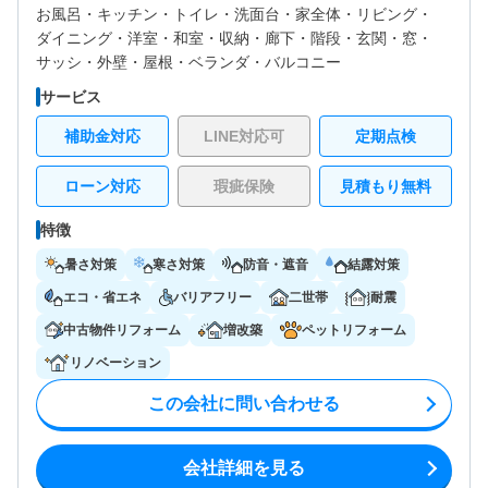
お風呂・
キッチン・
トイレ・
洗面台・
家全体・
リビング・
ダイニング・
洋室・
和室・
収納・
廊下・
階段・
玄関・
窓・
サッシ・
外壁・
屋根・
ベランダ・バルコニー
サービス
補助金対応
LINE対応可
定期点検
ローン対応
瑕疵保険
見積もり無料
特徴
暑さ対策
寒さ対策
防音・遮音
結露対策
エコ・省エネ
バリアフリー
二世帯
耐震
中古物件リフォーム
増改築
ペットリフォーム
リノベーション
この会社に問い合わせる
会社詳細を見る