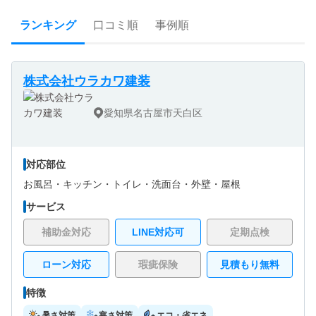
ランキング
口コミ順
事例順
株式会社ウラカワ建装
愛知県名古屋市天白区
対応部位
お風呂・
キッチン・
トイレ・
洗面台・
外壁・
屋根
サービス
補助金対応
LINE対応可
定期点検
ローン対応
瑕疵保険
見積もり無料
特徴
暑さ対策
寒さ対策
エコ・省エネ