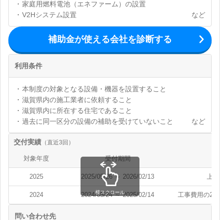
家庭用燃料電池（エネファーム）の設置
V2Hシステム設置
など
補助金が使える会社を診断する
利用条件
本制度の対象となる設備・機器を設置すること
滋賀県内の施工業者に依頼すること
滋賀県内に所在する住宅であること
過去に同一区分の設備の補助を受けていないこと
など
交付実績
（直近3回）
対象年度
受付期間
上
2025
2025/05/26 ～ 2026/02/13
上限
横スクロール
2024
2024/05/24 ～ 2025/02/14
工事費用の20
問い合わせ先