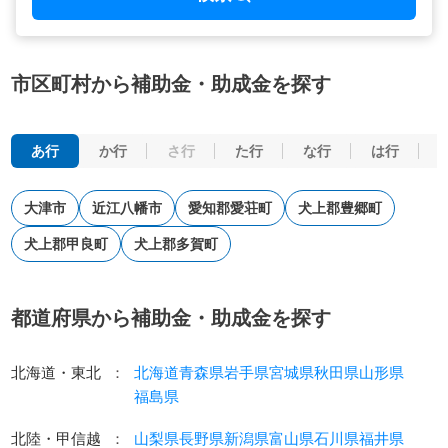
市区町村から補助金・助成金を探す
あ行
か行
さ行
た行
な行
は行
大津市
近江八幡市
愛知郡愛荘町
犬上郡豊郷町
犬上郡甲良町
犬上郡多賀町
都道府県から補助金・助成金を探す
北海道・東北
：
北海道
青森県
岩手県
宮城県
秋田県
山形県
福島県
北陸・甲信越
：
山梨県
長野県
新潟県
富山県
石川県
福井県