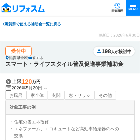
MENU
閲覧履歴
滋賀県で使える補助金一覧に戻る
更新日：2026年6月30日
198
受付中
検討中
人が
滋賀県全域
省エネ
スマート・ライフスタイル普及促進事業補助金
120
上限
万円
2026年5月20日 ～
お風呂
家全体
玄関
窓・サッシ
その他
対象工事の例
住宅の省エネ改修
エネファーム、エコキュートなど高効率給湯器のへの
交換