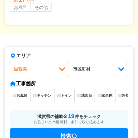
上限
万円
お風呂
その他
エリア
滋賀県
市区町村
工事箇所
お風呂
キッチン
トイレ
洗面台
家全体
外壁
19
滋賀県
の
補助金
件をチェック
お住まいの市区町村・条件で絞り込めます
検索