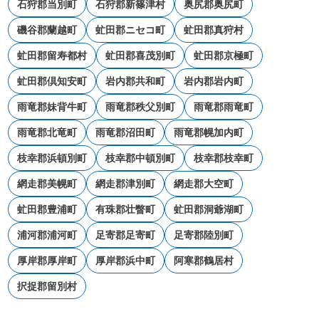
石狩郡当別町
石狩郡新篠津村
奥尻郡奥尻町
磯谷郡蘭越町
虻田郡ニセコ町
虻田郡真狩村
虻田郡留寿都村
虻田郡喜茂別町
虻田郡京極町
虻田郡倶知安町
岩内郡共和町
岩内郡岩内町
雨竜郡妹背牛町
雨竜郡秩父別町
雨竜郡雨竜町
雨竜郡北竜町
雨竜郡沼田町
雨竜郡幌加内町
枝幸郡浜頓別町
枝幸郡中頓別町
枝幸郡枝幸町
網走郡美幌町
網走郡津別町
網走郡大空町
虻田郡豊浦町
有珠郡壮瞥町
虻田郡洞爺湖町
浦河郡浦河町
足寄郡足寄町
足寄郡陸別町
厚岸郡厚岸町
厚岸郡浜中町
阿寒郡鶴居村
択捉郡留別村