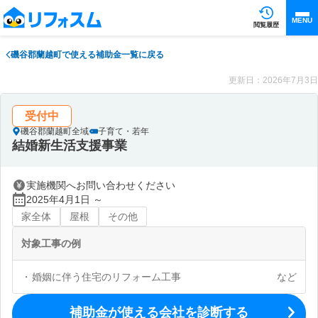
MENU
閲覧履歴
磯谷郡蘭越町で使える補助金一覧に戻る
更新日：2026年7月3日
受付中
磯谷郡蘭越町全域
子育て・若年
結婚新生活支援事業
実施機関へお問い合わせください
2025年4月1日 ～
家全体
屋根
その他
対象工事の例
婚姻に伴う住宅のリフォーム工事
など
補助金が使える会社を診断する