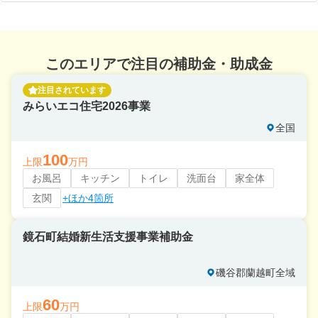
このエリアで注目の補助金・助成金
注目されています
みらいエコ住宅2026事業
全国
100
上限
万円
お風呂
キッチン
トイレ
洗面台
家全体
玄関
+ほか4箇所
鏡石町結婚新生活支援事業補助金
磯谷郡蘭越町全域
60
上限
万円