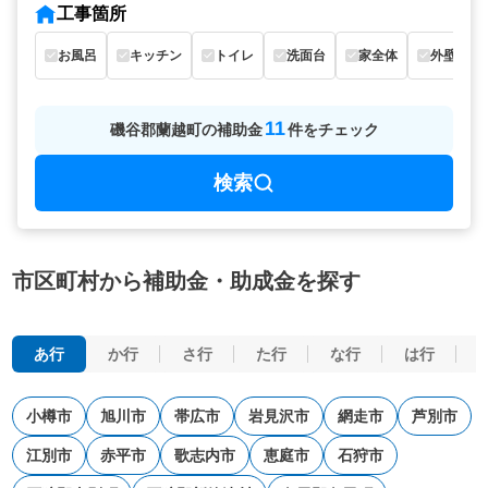
工事箇所
お風呂
キッチン
トイレ
洗面台
家全体
外壁
11
磯谷郡蘭越町
の
補助金
件をチェック
検索
市区町村から補助金・助成金を探す
あ行
か行
さ行
た行
な行
は行
小樽市
旭川市
帯広市
岩見沢市
網走市
芦別市
江別市
赤平市
歌志内市
恵庭市
石狩市