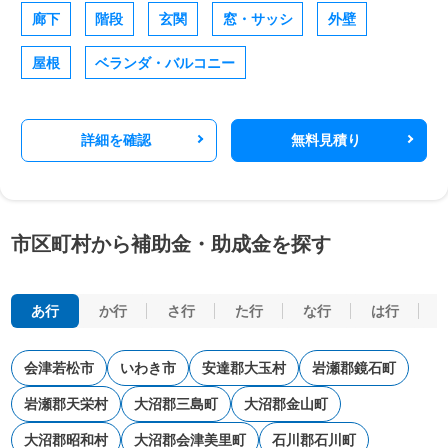
廊下
階段
玄関
窓・サッシ
外壁
屋根
ベランダ・バルコニー
詳細を確認
無料見積り
市区町村から補助金・助成金を探す
あ行
か行
さ行
た行
な行
は行
会津若松市
いわき市
安達郡大玉村
岩瀬郡鏡石町
岩瀬郡天栄村
大沼郡三島町
大沼郡金山町
大沼郡昭和村
大沼郡会津美里町
石川郡石川町