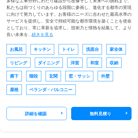
多様な工事分野にわたり建設から改修そして未来への挑戦まで、
私たちは街づくりのあらゆる段階に参画し、進化する都市の実現
に向けて努力しています。お客様のニーズに合わせた最高水準の
サービスを提供し、安全で持続可能な都市環境を築くことを使命
としており、常に革新を追求し、技術力と情熱を結集して、より
良い未来を...
続きを見る
お風呂
キッチン
トイレ
洗面台
家全体
リビング
ダイニング
洋室
和室
収納
廊下
階段
玄関
窓・サッシ
外壁
屋根
ベランダ・バルコニー
詳細を確認
無料見積り