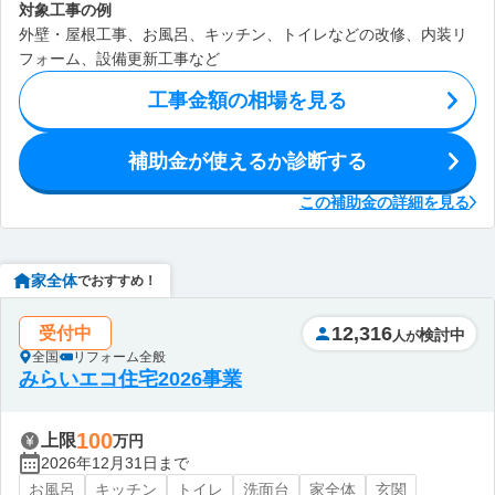
対象工事の例
外壁・屋根工事、お風呂、キッチン、トイレなどの改修、内装リ
フォーム、設備更新工事など
工事金額の相場を見る
補助金が使えるか診断する
この補助金の詳細を見る
家全体
でおすすめ！
12,316
受付中
検討中
人が
全国
リフォーム全般
みらいエコ住宅2026事業
100
上限
万円
2026年12月31日まで
お風呂
キッチン
トイレ
洗面台
家全体
玄関