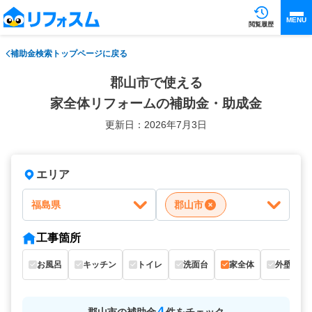
MENU
閲覧履歴
補助金検索トップページに戻る
郡山市で使える
家全体リフォームの補助金・助成金
更新日：2026年7月3日
エリア
福島県
郡山市
工事箇所
お風呂
キッチン
トイレ
洗面台
家全体
外壁
4