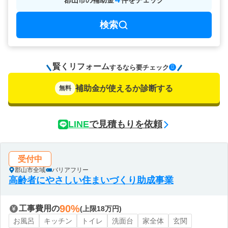
郡山市
の
補助金
件をチェック
検索
賢くリフォーム
要チェック
するなら
補助金が使えるか診断する
無料
LINE
で見積もりを依頼
受付中
郡山市全域
バリアフリー
高齢者にやさしい住まいづくり助成事業
90%
工事費用の
(上限18万円)
お風呂
キッチン
トイレ
洗面台
家全体
玄関