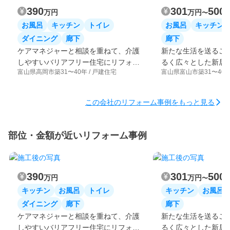
390
301
500
万円
万円
〜
お風呂
キッチン
トイレ
お風呂
キッチン
ダイニング
廊下
廊下
ケアマネジャーと相談を重ねて、介護
新たな生活を送るご
しやすいバリアフリー住宅にリフォー
るく広々とした新居
富山県高岡市
築31〜40年 / 戸建住宅
富山県富山市
築31〜40年
ム
この会社のリフォーム事例をもっと見る
部位・金額が近いリフォーム事例
390
301
500
万円
万円
〜
キッチン
お風呂
トイレ
キッチン
お風呂
ダイニング
廊下
廊下
ケアマネジャーと相談を重ねて、介護
新たな生活を送るご
しやすいバリアフリー住宅にリフォー
るく広々とした新居