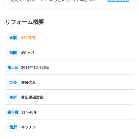
キッチンです！ 今回はキッチンとオール電化のリフォームを
かい生活をと思っておりますが、むりでしょうか？とご相談
させて頂きました。 キッチンを対面式に変え、お母様に「こ
をいただきました。
れからの家事がとっても楽しくなる！」と頂き、お役にたて
リフォーム概要
たことに大変うれしく思っております。
金額
320万円
期間
約1ヶ月
施工日
2016年12月23日
世帯
夫婦のみ
住所
富山県砺波市
築年数
31〜40年
箇所
キッチン