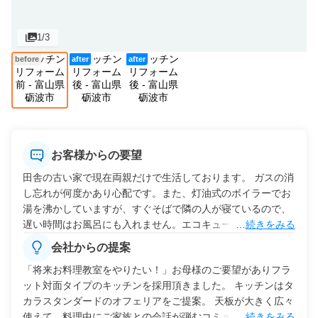
1
/3
before
after
after
お客様からの要望
田舎の古い家で現在両親だけで生活しております。 ガスの消
し忘れが何度かあり心配です。また、灯油式のボイラーでお
湯を沸かしていますが、すぐそばで隣の人が寝ているので、
遅い時間はお風呂にも入れません。エコキュートかな？と思
…
続きをみる
っておりますが井戸水です。キッチンもボロボロでほんとに
会社からの提案
食事するだけの場所になっています。2人しかいないので楽
「将来お料理教室をやりたい！」お母様のご要望がありフラ
しい時間を夫婦で過ごせるキッチンにしてあげたいです。隣
ット対面タイプのキッチンを採用頂きました。 キッチンはタ
の土間のようなところに洗濯機と手洗いする洗面があるので
カラスタンダードのオフェリアをご提案。 天板が大きく広々
すが、とにかく寒くて草履にも履き替えているので、キッチ
使えて、料理中にご家族との会話が弾むコミュニケーション
…
続きをみる
ンのスペースとか今のボイラーのスペースとかに移設して暖