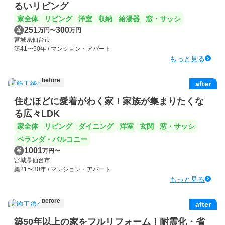
るいリビング
家全体
リビング
洋室
収納
給湯器
窓・サッシ
251
300
万円
〜
万円
宮城県仙台市
築41〜50年 / マンション・アパート
もっと見る
before
after
住むほどに愛着がわく家！家族が集まりたくな
る広々LDK
家全体
リビング
ダイニング
洋室
玄関
窓・サッシ
ベランダ・バルコニー
1001
万円
〜
宮城県仙台市
築21〜30年 / マンション・アパート
もっと見る
before
after
築50年以上の家をフルリフォーム！耐震化・省