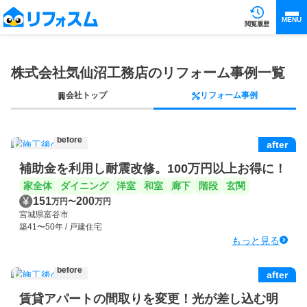
MENU
閲覧履歴
株式会社気仙沼工務店のリフォーム事例一覧
会社トップ
リフォーム事例
before
after
補助金を利用し耐震改修。100万円以上お得に！
家全体
ダイニング
洋室
和室
廊下
階段
玄関
151
200
万円
〜
万円
宮城県富谷市
築41〜50年 / 戸建住宅
もっと見る
before
after
賃貸アパートの間取りを変更！光が差し込む明