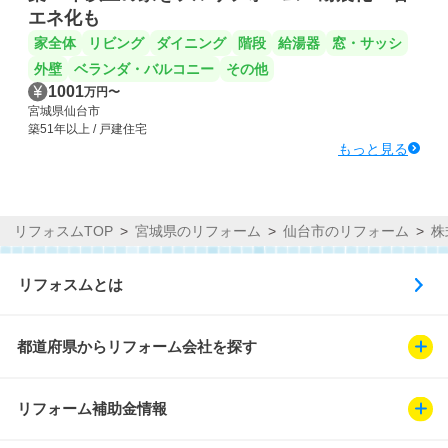
エネ化も
家全体
リビング
ダイニング
階段
給湯器
窓・サッシ
外壁
ベランダ・バルコニー
その他
1001
万円
〜
宮城県仙台市
築51年以上 / 戸建住宅
もっと見る
リフォスムTOP
宮城県のリフォーム
仙台市のリフォーム
株
リフォスムとは
都道府県からリフォーム会社を探す
リフォーム補助金情報