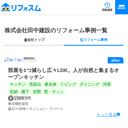
MENU
閲覧履歴
株式会社田中建設のリフォーム事例一覧
会社トップ
リフォーム事例
before
after
部屋を1つ減らし広々LDK。人が自然と集まるオ
ープンキッチン
キッチン
洗面台
家全体
リビング
ダイニング
洋室
収納
廊下
玄関
窓・サッシ
1500
万円
東京都杉並区
築21〜30年 / マンション・アパート
もっと見る