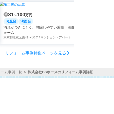
81
100
81
10
万円
〜
〜
お風呂
洗面台
お風呂
汚れがつきにくく、掃除しやすい浴室・洗面所リフ
パティオベ
ォーム
るリラ浴槽
東京都江東区
築41〜50年 / マンション・アパート
滋賀県草津市
リフォーム事例特集ページを見る
ォーム事例一覧
株式会社BSホースのリフォーム事例詳細