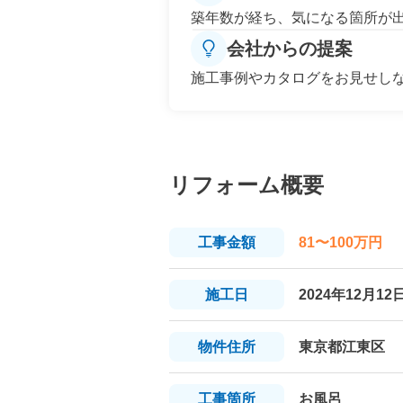
築年数が経ち、気になる箇所が
会社からの提案
施工事例やカタログをお見せし
リフォーム概要
工事
金額
81〜100万円
施工日
2024年12月12
物件
住所
東京都江東区
工事
箇所
お風呂