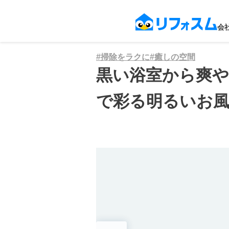
会
#
掃除をラクに
#
癒しの空間
黒い浴室から爽
で彩る明るいお風