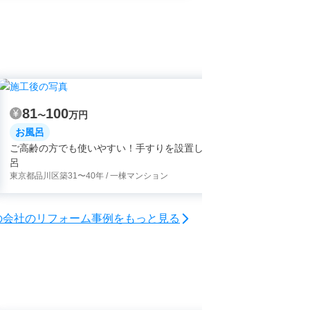
81
100
81
10
万円
〜
〜
お風呂
お風呂
ご高齢の方でも使いやすい！手すりを設置したお風
高齢になっ
東京都調布市
呂
東京都品川区
築31〜40年 / 一棟マンション
の会社のリフォーム事例をもっと見る