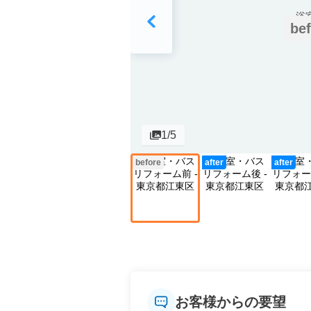
bef
1
/5
before
after
after
お客様からの要望