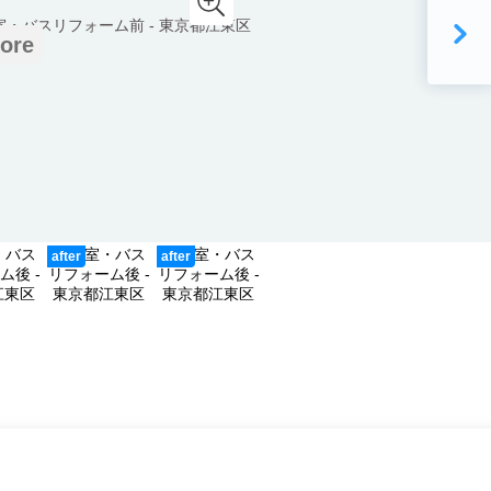
ore
after
after