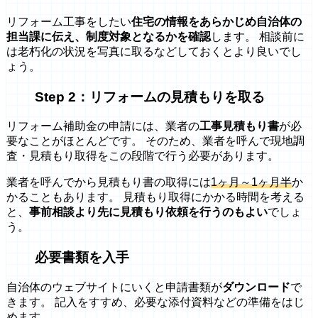
リフォーム工事をしたい
住宅の情報をあらかじめ自治体の
担当課に伝え、制度対象となるかを確認
します。 相談前に
は老朽化の状況を写真に取るなどしておくとより良いでし
ょう。
Step 2：リフォームの見積もりを取る
リフォーム補助金の申請には、業者の
工事見積もり書
が必
要なことがほとんどです。 そのため、業者を呼んで現地調
査・見積もり取得をこの段階で行う必要があります。
業者を呼んでから見積もり書の取得には
1ヶ月～1ヶ月半
か
かることもあります。 見積もり取得にかかる時間を考える
と、
事前相談より先に見積もり依頼を行うのもよい
でしょ
う。
必要書類を入手
自治体のウェブサイトにいくと申請書類が
ダウンロード
で
きます。 記入をすすめ、必要な添付資料などの準備をはじ
めます。