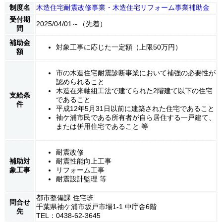
制度名
木造住宅耐震改修事業・木造住宅リフォーム事業補助金
受付期
2025/04/01～（先着）
間
補助金
対象工事に応じた一定額（上限50万円）
額
市の木造住宅耐震診断事業において補強の必要性が
認められること
木造在来軸組工法で建てられた2階建て以下の住宅
支給条
であること
件
平成12年5月31日以前に建築された住宅であること
袖ケ浦市民である所有者が自ら居住する一戸建て、
または併用住宅であること 等
耐震改修
補助対
耐震性能向上工事
象工事
リフォーム工事
耐震設計監理 等
都市整備課 住宅班
問合せ
千葉県袖ケ浦市坂戸市場1-1 中庁舎6階
先
TEL：0438-62-3645