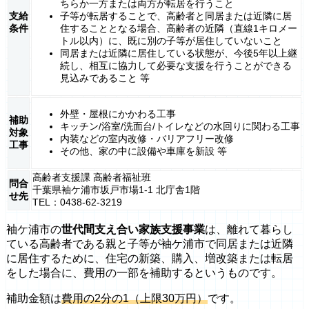
ちらか一方または両方が転居を行うこと
支給
子等が転居することで、高齢者と同居または近隣に居
条件
住することとなる場合、高齢者の近隣（直線1キロメー
トル以内）に、既に別の子等が居住していないこと
同居または近隣に居住している状態が、今後5年以上継
続し、相互に協力して必要な支援を行うことができる
見込みであること 等
外壁・屋根にかかわる工事
補助
キッチン/浴室/洗面台/トイレなどの水回りに関わる工事
対象
内装などの室内改修・バリアフリー改修
工事
その他、家の中に設備や車庫を新設 等
高齢者支援課 高齢者福祉班
問合
千葉県袖ケ浦市坂戸市場1-1 北庁舎1階
せ先
TEL：0438-62-3219
袖ケ浦市の
世代間支え合い家族支援事業
は、離れて暮らし
ている高齢者である親と子等が袖ケ浦市で同居または近隣
に居住するために、住宅の新築、購入、増改築または転居
をした場合に、費用の一部を補助するというものです。
補助金額は
費用の2分の1（上限30万円）
です。