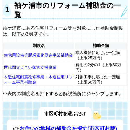
袖ケ浦市のリフォーム補助金の一
覧
袖ケ浦市にある住宅リフォーム等を対象にした補助金制度
は、以下の3制度です。
制度名
補助金額
導入機器に応じた一定額
住宅用設備等脱炭素化促進事業補助金
（上限25万円）
費用の2分の1（上限30万
世代間支え合い家族支援事業
円）
木造住宅耐震改修事業・木造住宅リフ
対象工事に応じた一定額
ォーム事業補助金
（上限50万円）
※表内の制度名を押下すると解説箇所にジャンプします。
市区町村を選ぶだけ
👉
お住いの地域の補助金を探す(市区町村版)