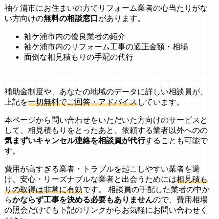
袖ケ浦市にお住まいの方でリフォーム業者の心当たりがな
い方向けの
無料の相談窓口
があります。
袖ケ浦市内の優良業者の紹介
袖ケ浦市内のリフォーム工事の適正金額・相場
面倒な相見積もりの手配の代行
補助金制度や、あなたの地域のデータに詳しい相談員が、
上記を
一切無料でご回答・アドバイス
しています。
本ページから問い合わせをいただいた方向けのサービスと
して、相見積もりをとったあと、依頼する業者以外へのの
気まずいキャンセル連絡を相談員が代行
することも可能で
す。
費用が高すぎる業者・トラブルを起こしやすい業者を避
け、安心・リーズナブルな業者と出会うためには
相見積も
りの取得は非常に有効
です。 相談員の手配した業者の中か
ら
かならず工事を決める必要もありません
ので、費用相場
の照会だけでも下記のリンクからお気軽にお問い合わせく