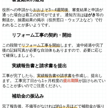
役所への申請から
おおよそ3～4週間後
、審査結果と申請が
通った場合は着工の許可がでます。 通知方法は
はがき
等の
郵送か、抽選結果の掲示（役所窓口・ウェブ上など）で行
われることが多いようです。
リフォーム工事の契約・開始
この段階で
リフォーム工事を開始
します。 途中経過や完了
後の記録写真が必要な自治体もありますので、必要に応じ
て確保しましょう。
実績報告書と請求書を提出
工事が完了したら、
実績報告書や請求書
を作成し、提出し
ます。 工事完了日から1ヶ月程度の
提出期限
が設けられてい
ることが多いのでご注意ください。
補助金の振込み
完了報告後、不備等がなければ
約1ヶ月ほど
で補助金が振り