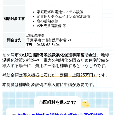
家庭用燃料電池システム設置
定置用リチウムイオン蓄電池設置
補助対象工事
窓の断熱改修
V2H充放電設備 等
環境管理課
問合せ先
千葉県袖ケ浦市坂戸市場1-1
TEL：0438-62-3404
袖ケ浦市の
住宅用設備等脱炭素化促進事業補助金
は、地球
温暖化対策の推進や、電力の強靭化を図るため住宅設備を
導入する場合に、費用の一部を補助するというものです。
補助金額は
導入機器に応じた一定額（上限25万円）
です。
本制度は補助対象設備の導入前に申請が必要です。
市区町村を選ぶだけ