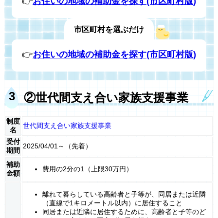
👉
お住いの地域の補助金を探す(市区町村版)
市区町村を選ぶだけ
👉
お住いの地域の補助金を探す(市区町村版)
②世代間支え合い家族支援事業
制度
世代間支え合い家族支援事業
名
受付
2025/04/01～（先着）
期間
補助
費用の2分の1（上限30万円）
金額
離れて暮らしている高齢者と子等が、同居または近隣
（直線で1キロメートル以内）に居住すること
同居または近隣に居住するために、高齢者と子等のど