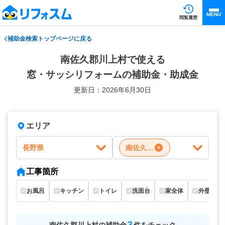
MENU
閲覧履歴
補助金検索トップページに戻る
南佐久郡川上村で使える
窓・サッシリフォームの補助金・助成金
更新日：2026年6月30日
エリア
長野県
南佐久郡川上村
工事箇所
お風呂
キッチン
トイレ
洗面台
家全体
外壁
3