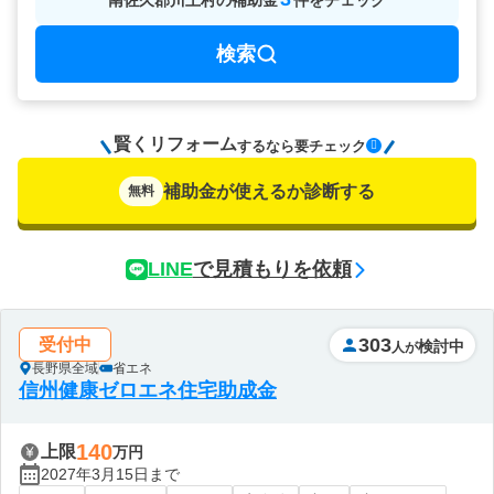
南佐久郡川上村
の
補助金
件をチェック
検索
賢くリフォーム
要チェック
するなら
補助金が使えるか診断する
無料
LINE
で見積もりを依頼
303
受付中
検討中
人が
長野県全域
省エネ
信州健康ゼロエネ住宅助成金
140
上限
万円
2027年3月15日まで