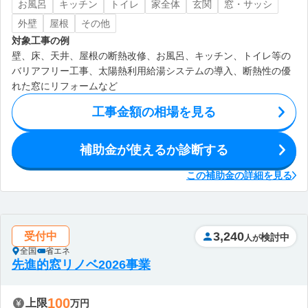
お風呂
キッチン
トイレ
家全体
玄関
窓・サッシ
外壁
屋根
その他
対象工事の例
壁、床、天井、屋根の断熱改修、お風呂、キッチン、トイレ等の
バリアフリー工事、太陽熱利用給湯システムの導入、断熱性の優
れた窓にリフォームなど
工事金額の相場を見る
補助金が使えるか診断する
この補助金の詳細を見る
3,240
受付中
検討中
人が
全国
省エネ
先進的窓リノベ2026事業
100
上限
万円