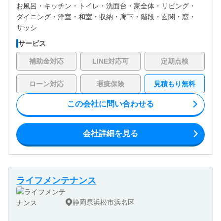
お風呂・
キッチン・
トイレ・
洗面台・
家全体・
リビング・
ダイニング・
洋室・
和室・
収納・
廊下・
階段・
玄関・
窓・
サッシ
サービス
補助金対応
LINE対応可
定期点検
ローン対応
瑕疵保険
見積もり無料
この会社に問い合わせる
会社詳細を見る
ライフメンテナンス
静岡県浜松市浜名区