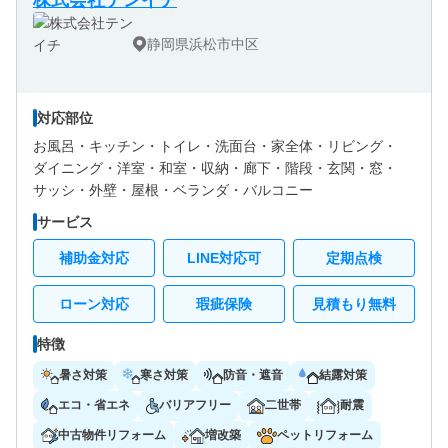
静岡県浜松市中区
対応部位
お風呂・
キッチン・
トイレ・
洗面台・
家全体・
リビング・
ダイニング・
洋室・
和室・
収納・
廊下・
階段・
玄関・
窓・
サッシ・
外壁・
屋根・
ベランダ・バルコニー
サービス
補助金対応
LINE対応可
定期点検
ローン対応
瑕疵保険
見積もり無料
特徴
暑さ対策
寒さ対策
防音・遮音
結露対策
エコ・省エネ
バリアフリー
二世帯
耐震
中古物件リフォーム
増改築
ペットリフォーム