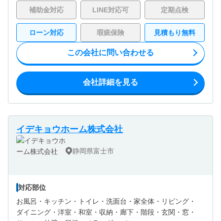
補助金対応
LINE対応可
定期点検
ローン対応
瑕疵保険
見積もり無料
この会社に問い合わせる
会社詳細を見る
イデキョウホーム株式会社
静岡県富士市
対応部位
お風呂・
キッチン・
トイレ・
洗面台・
家全体・
リビング・
ダイニング・
洋室・
和室・
収納・
廊下・
階段・
玄関・
窓・