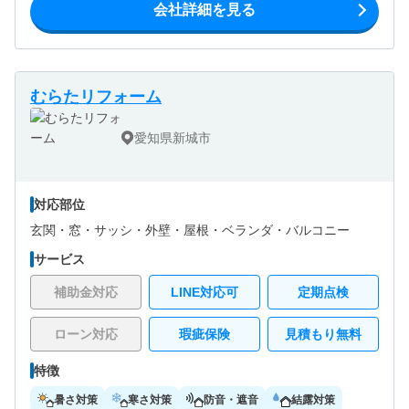
会社詳細を見る
むらたリフォーム
愛知県新城市
対応部位
玄関・
窓・サッシ・
外壁・
屋根・
ベランダ・バルコニー
サービス
補助金対応
LINE対応可
定期点検
ローン対応
瑕疵保険
見積もり無料
特徴
暑さ対策
寒さ対策
防音・遮音
結露対策