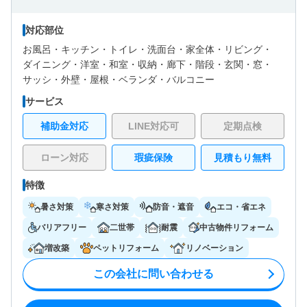
対応部位
お風呂・
キッチン・
トイレ・
洗面台・
家全体・
リビング・
ダイニング・
洋室・
和室・
収納・
廊下・
階段・
玄関・
窓・
サッシ・
外壁・
屋根・
ベランダ・バルコニー
サービス
補助金対応
LINE対応可
定期点検
ローン対応
瑕疵保険
見積もり無料
特徴
暑さ対策
寒さ対策
防音・遮音
エコ・省エネ
バリアフリー
二世帯
耐震
中古物件リフォーム
増改築
ペットリフォーム
リノベーション
この会社に問い合わせる