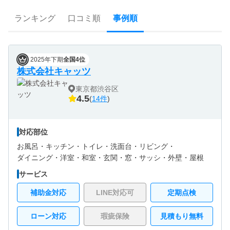
ランキング
口コミ順
事例順
2025年下期
全国4位
株式会社キャッツ
東京都渋谷区
4.5
(
14件
)
対応部位
お風呂・
キッチン・
トイレ・
洗面台・
リビング・
ダイニング・
洋室・
和室・
玄関・
窓・サッシ・
外壁・
屋根
サービス
補助金対応
LINE対応可
定期点検
ローン対応
瑕疵保険
見積もり無料