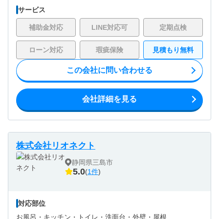
サービス
補助金対応
LINE対応可
定期点検
ローン対応
瑕疵保険
見積もり無料
この会社に問い合わせる
会社詳細を見る
株式会社リオネクト
静岡県三島市
5.0
(
1件
)
対応部位
お風呂・
キッチン・
トイレ・
洗面台・
外壁・
屋根